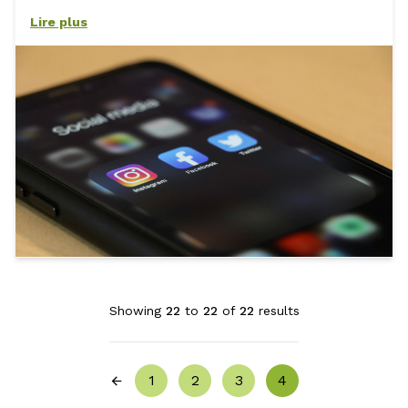
Lire plus
Showing
22
to
22
of
22
results
1
2
3
4