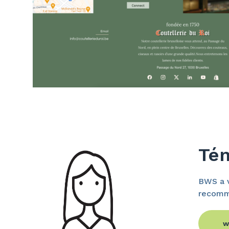
Té
BWS a v
recomma
w