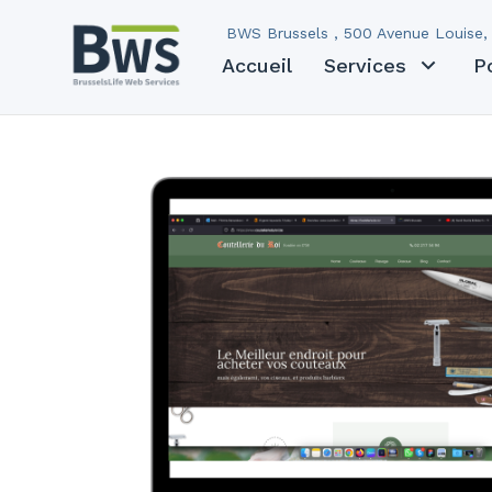
Cas clients sit
BWS Brussels , 500 Avenue Louise, 
Accueil
Services
P
Creation d'un site interne
Coutellerie du Roi
Contactez-nous