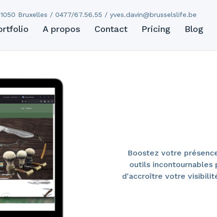
e web
1050 Bruxelles / 0477/67.56.55 /
yves.davin@brusselslife.be
ortfolio
A propos
Contact
Pricing
Blog
t
Boostez votre présence
outils incontournables
d'accroître votre visibili